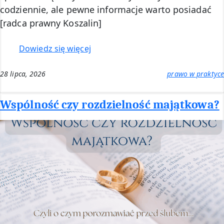
codziennie, ale pewne informacje warto posiadać
[radca prawny Koszalin]
:
Dowiedz się więcej
Sąd
rejonowy
28 lipca, 2026
prawo w praktyce
czy
sąd
Wspólność czy rozdzielność majątkowa?
okręgowy?