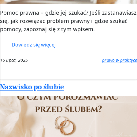
Pomoc prawna – gdzie jej szukać? Jeśli zastanawiasz
się, jak rozwiązać problem prawny i gdzie szukać
pomocy, zapoznaj się z tym wpisem.
:
Dowiedz się więcej
Pomoc
prawna
16 lipca, 2025
prawo w praktyce
–
gdzie
szukać?
Nazwisko po ślubie