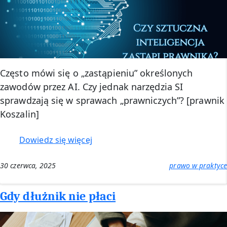
Często mówi się o „zastąpieniu” określonych
zawodów przez AI. Czy jednak narzędzia SI
sprawdzają się w sprawach „prawniczych”? [prawnik
Koszalin]
:
Dowiedz się więcej
Czy
AI
30 czerwca, 2025
prawo w praktyce
zastąpi
prawnika?
Gdy dłużnik nie płaci
[prawnik
Koszalin]