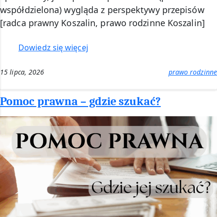
współdzielona) wygląda z perspektywy przepisów
[radca prawny Koszalin, prawo rodzinne Koszalin]
:
Dowiedz się więcej
Opieka
naprzemienna
15 lipca, 2026
prawo rodzinne
–
radca
Pomoc prawna – gdzie szukać?
prawny
Koszalin