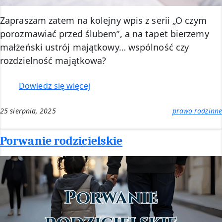
Zapraszam zatem na kolejny wpis z serii „O czym
porozmawiać przed ślubem”, a na tapet bierzemy
małżeński ustrój majątkowy… wspólność czy
rozdzielność majątkowa?
:
Dowiedz się więcej
Wspólność
czy
25 sierpnia, 2025
prawo rodzinne
rozdzielność
majątkowa?
Porwanie rodzicielskie