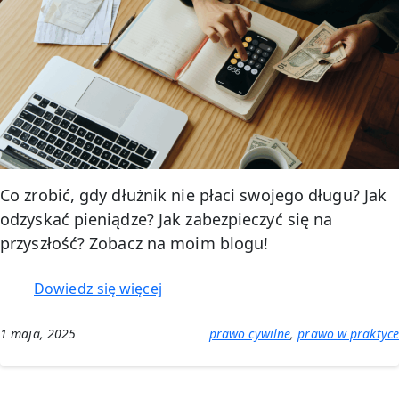
Co zrobić, gdy dłużnik nie płaci swojego długu? Jak
odzyskać pieniądze? Jak zabezpieczyć się na
przyszłość? Zobacz na moim blogu!
:
Dowiedz się więcej
Gdy
dłużnik
1 maja, 2025
prawo cywilne
, 
prawo w praktyce
nie
płaci