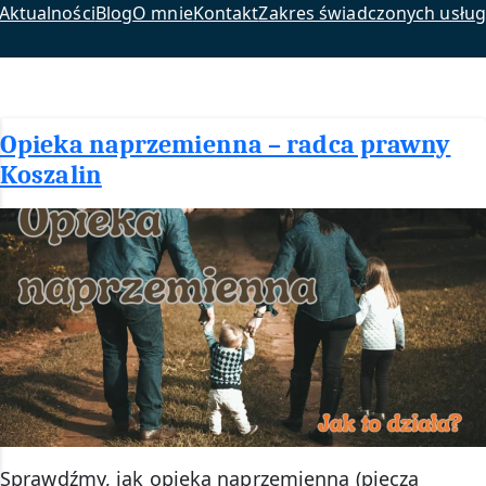
Aktualności
Blog
O mnie
Kontakt
Zakres świadczonych usług
Opieka naprzemienna – radca prawny
Koszalin
Sprawdźmy, jak opieka naprzemienna (piecza