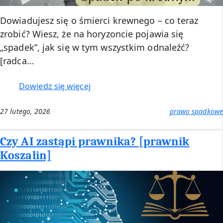
Dowiadujesz się o śmierci krewnego – co teraz
zrobić? Wiesz, że na horyzoncie pojawia się
„spadek”, jak się w tym wszystkim odnaleźć?
[radca…
:
Dowiedz się więcej
Spadek
po
27 lutego, 2026
prawo spadkowe
krewnym
–
Czy AI zastąpi prawnika? [prawnik
co
Koszalin]
robić?