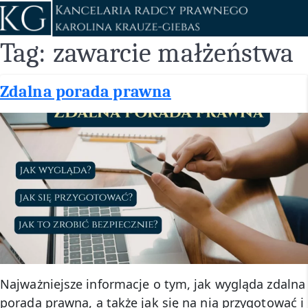
Przejdź
do
treści
Tag:
zawarcie małżeństwa
Zdalna porada prawna
Najważniejsze informacje o tym, jak wygląda zdalna
porada prawna, a także jak się na nią przygotować i