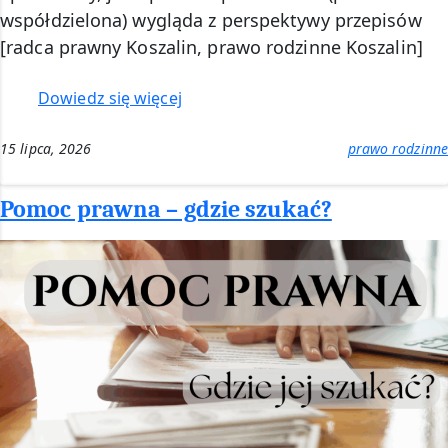
współdzielona) wygląda z perspektywy przepisów
[radca prawny Koszalin, prawo rodzinne Koszalin]
:
Dowiedz się więcej
Opieka
naprzemienna
15 lipca, 2026
prawo rodzinne
–
radca
Pomoc prawna – gdzie szukać?
prawny
Koszalin