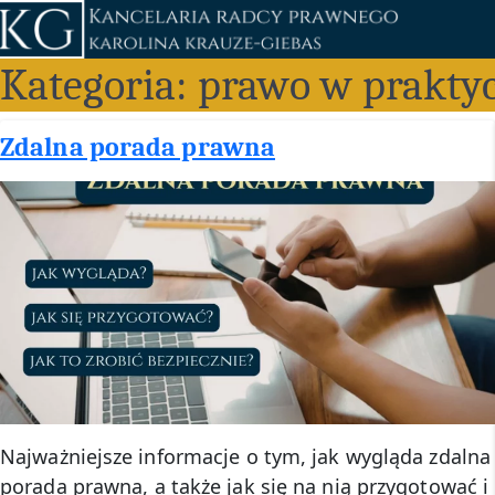
Przejdź
do
treści
Kategoria:
prawo w prakty
Zdalna porada prawna
Najważniejsze informacje o tym, jak wygląda zdalna
porada prawna, a także jak się na nią przygotować i