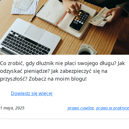
Co zrobić, gdy dłużnik nie płaci swojego długu? Jak
odzyskać pieniądze? Jak zabezpieczyć się na
przyszłość? Zobacz na moim blogu!
:
Dowiedz się więcej
Gdy
dłużnik
1 maja, 2025
prawo cywilne
, 
prawo w praktyce
nie
płaci