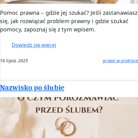
Pomoc prawna – gdzie jej szukać? Jeśli zastanawiasz
się, jak rozwiązać problem prawny i gdzie szukać
pomocy, zapoznaj się z tym wpisem.
:
Dowiedz się więcej
Pomoc
prawna
16 lipca, 2025
prawo w praktyce
–
gdzie
szukać?
Nazwisko po ślubie