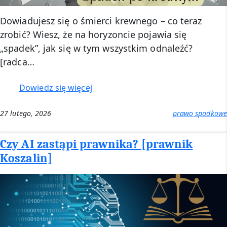
Dowiadujesz się o śmierci krewnego – co teraz
zrobić? Wiesz, że na horyzoncie pojawia się
„spadek”, jak się w tym wszystkim odnaleźć?
[radca…
:
Dowiedz się więcej
Spadek
po
27 lutego, 2026
prawo spadkowe
krewnym
–
Czy AI zastąpi prawnika? [prawnik
co
Koszalin]
robić?