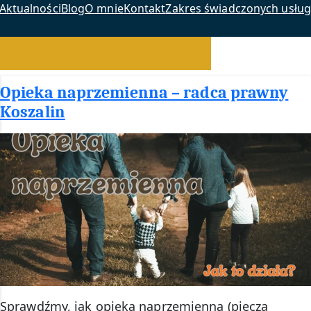
Aktualności
Blog
O mnie
Kontakt
Zakres świadczonych usług
Opieka naprzemienna – radca prawny
Koszalin
Sprawdźmy, jak opieka naprzemienna (piecza