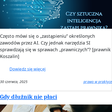
Często mówi się o „zastąpieniu” określonych
zawodów przez AI. Czy jednak narzędzia SI
sprawdzają się w sprawach „prawniczych”? [prawnik
Koszalin]
:
Dowiedz się więcej
Czy
AI
30 czerwca, 2025
prawo w praktyce
zastąpi
prawnika?
Gdy dłużnik nie płaci
[prawnik
Koszalin]