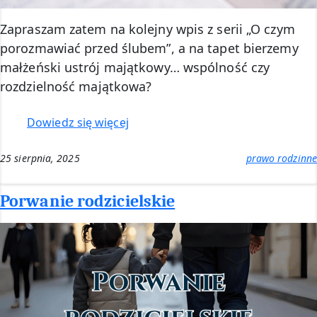
Zapraszam zatem na kolejny wpis z serii „O czym
porozmawiać przed ślubem”, a na tapet bierzemy
małżeński ustrój majątkowy… wspólność czy
rozdzielność majątkowa?
:
Dowiedz się więcej
Wspólność
czy
25 sierpnia, 2025
prawo rodzinne
rozdzielność
majątkowa?
Porwanie rodzicielskie