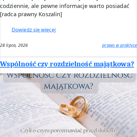
codziennie, ale pewne informacje warto posiadać
[radca prawny Koszalin]
:
Dowiedz się więcej
Sąd
rejonowy
28 lipca, 2026
prawo w praktyce
czy
sąd
Wspólność czy rozdzielność majątkowa?
okręgowy?