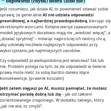
→ odpowiedź (chyba) dobra (albo nie)
Jeśli rozumiesz, jak działa AI, to powinieneś zdawać sobie
sprawę, że generalnie
AI nie udziela odpowiedzi
prawidłowej, a najbardziej prawdopodobną
, kierując się
określonymi wzorcami. Kolejne wersje zaawansowanych
modeli językowych docelowo mają nie „wiedzieć więcej”, a
„działać sprytniej” – mówiąc najprościej ich twórcy chcą,
aby udzielały możliwie najlepszych odpowiedzi przy
wykorzystaniu jak najmniejszych zasobów.
Czy odpowiedź prawdopodobna jest właściwa? Tak lub
nie. Problem polega na tym, że zła odpowiedź w świecie
prawa może nieść za sobą bardzo daleko idące
konsekwencje. [prawnik koszalin]
Jeśli zatem sięgasz po AI, musisz pamiętać, że możesz
otrzymać poradę dobrą lub złą
– jak od całkiem
zorientowanego znajomego. W dodatku takiego, który
„jak nie wie, to zmyśli”.