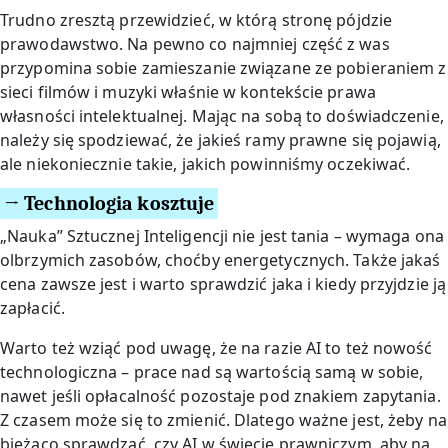
Trudno zresztą przewidzieć, w którą stronę pójdzie
prawodawstwo. Na pewno co najmniej część z was
przypomina sobie zamieszanie związane ze pobieraniem z
sieci filmów i muzyki właśnie w kontekście prawa
własności intelektualnej. Mając na sobą to doświadczenie,
należy się spodziewać, że jakieś ramy prawne się pojawią,
ale niekoniecznie takie, jakich powinniśmy oczekiwać.
→ Technologia kosztuje
„Nauka” Sztucznej Inteligencji nie jest tania – wymaga ona
olbrzymich zasobów, choćby energetycznych. Także jakaś
cena zawsze jest i warto sprawdzić jaka i kiedy przyjdzie ją
zapłacić.
Warto też wziąć pod uwagę, że na razie AI to też nowość
technologiczna – prace nad są wartością samą w sobie,
nawet jeśli opłacalność pozostaje pod znakiem zapytania.
Z czasem może się to zmienić. Dlatego ważne jest, żeby na
bieżąco sprawdzać, czy AI w świecie prawniczym, aby na