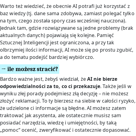
Warto też wiedzieć, że obecnie AI potrafi już korzystać z
baz wiedzy (tj. dane sama zdobywa, zamiast polegać tylko
na tym, czego została spory czas wcześniej nauczona).
Jednak tam, gdzie rozwiązywane są jedne problemy (brak
aktualnych danych) pojawiają się kolejne. Pamięć
Sztucznej Inteligencji jest ograniczona, a przy tak
olbrzymiej ilości informacji, AI może się po prostu zgubić,
a do tematu podejść bardziej wybiórczo.
→ ile możesz stracić?
Bardzo ważne jest, żebyś wiedział, że
AI nie bierze
odpowiedzialności za to, co ci przekazuje
. Także jeśli w
wyniku złej porady podejmiesz złą decyzję – nie możesz
złożyć reklamacji. To ty bierzesz na siebie w całości ryzyko,
że udzielone ci informacje są błędne. AI możesz zatem
traktować jak asystenta, ale ostatecznie musisz sam
posiadać narzędzia, wiedzę i umiejętności, by taką
„pomoc” ocenić, zweryfikować i ostatecznie dopasować.