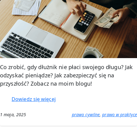
Co zrobić, gdy dłużnik nie płaci swojego długu? Jak
odzyskać pieniądze? Jak zabezpieczyć się na
przyszłość? Zobacz na moim blogu!
:
Dowiedz się więcej
Gdy
dłużnik
1 maja, 2025
prawo cywilne
, 
prawo w praktyce
nie
płaci