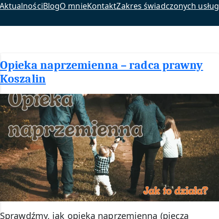
Aktualności
Blog
O mnie
Kontakt
Zakres świadczonych usług
Opieka naprzemienna – radca prawny
Koszalin
Sprawdźmy, jak opieka naprzemienna (piecza