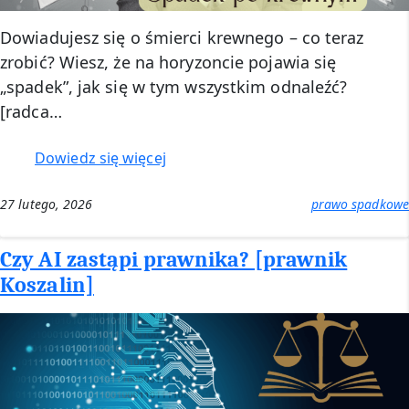
Dowiadujesz się o śmierci krewnego – co teraz
zrobić? Wiesz, że na horyzoncie pojawia się
„spadek”, jak się w tym wszystkim odnaleźć?
[radca…
:
Dowiedz się więcej
Spadek
po
27 lutego, 2026
prawo spadkowe
krewnym
–
Czy AI zastąpi prawnika? [prawnik
co
Koszalin]
robić?