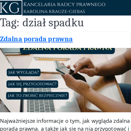
Przejdź
do
treści
Tag:
dział spadku
Zdalna porada prawna
Najważniejsze informacje o tym, jak wygląda zdalna
porada prawna, a także jak się na nią przygotować i