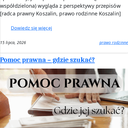
współdzielona) wygląda z perspektywy przepisów
[radca prawny Koszalin, prawo rodzinne Koszalin]
:
Dowiedz się więcej
Opieka
naprzemienna
15 lipca, 2026
prawo rodzinne
–
radca
Pomoc prawna – gdzie szukać?
prawny
Koszalin