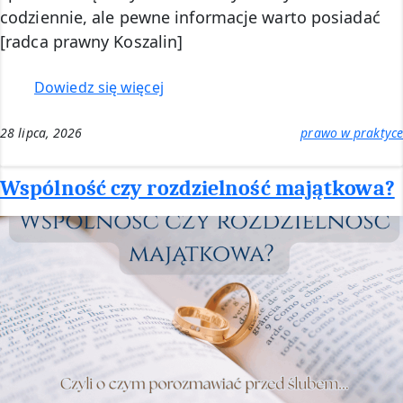
codziennie, ale pewne informacje warto posiadać
[radca prawny Koszalin]
:
Dowiedz się więcej
Sąd
rejonowy
28 lipca, 2026
prawo w praktyce
czy
sąd
Wspólność czy rozdzielność majątkowa?
okręgowy?