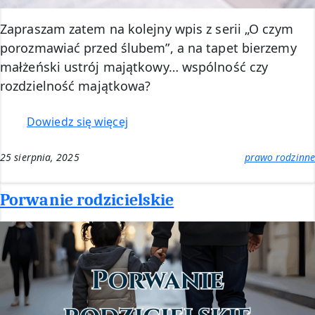
Zapraszam zatem na kolejny wpis z serii „O czym
porozmawiać przed ślubem”, a na tapet bierzemy
małżeński ustrój majątkowy… wspólność czy
rozdzielność majątkowa?
:
Dowiedz się więcej
Wspólność
czy
25 sierpnia, 2025
prawo rodzinne
rozdzielność
majątkowa?
Porwanie rodzicielskie