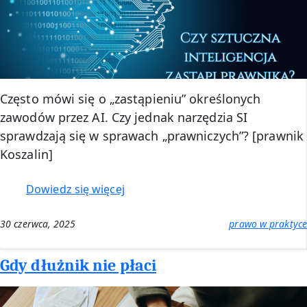
Często mówi się o „zastąpieniu” określonych
zawodów przez AI. Czy jednak narzędzia SI
sprawdzają się w sprawach „prawniczych”? [prawnik
Koszalin]
:
Dowiedz się więcej
Czy
AI
30 czerwca, 2025
prawo w praktyce
zastąpi
prawnika?
Gdy dłużnik nie płaci
[prawnik
Koszalin]