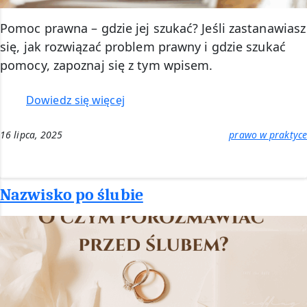
Pomoc prawna – gdzie jej szukać? Jeśli zastanawiasz
się, jak rozwiązać problem prawny i gdzie szukać
pomocy, zapoznaj się z tym wpisem.
:
Dowiedz się więcej
Pomoc
prawna
16 lipca, 2025
prawo w praktyce
–
gdzie
szukać?
Nazwisko po ślubie