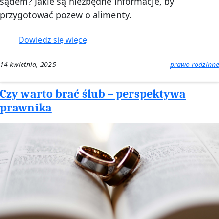
sądem? Jakie są niezbędne informacje, by
przygotować pozew o alimenty.
:
Dowiedz się więcej
Pozew
o
14 kwietnia, 2025
prawo rodzinne
alimenty
–
Czy warto brać ślub – perspektywa
niezbędne
prawnika
informacje