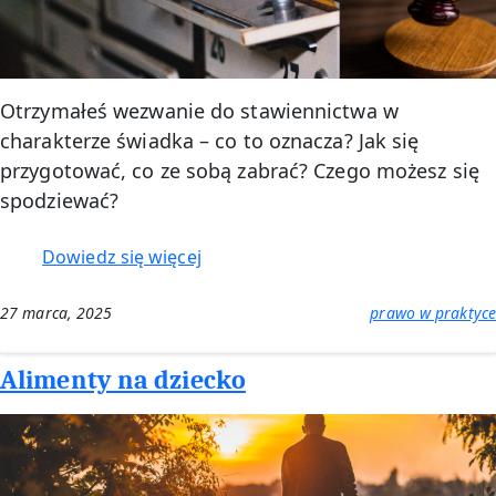
Otrzymałeś wezwanie do stawiennictwa w
charakterze świadka – co to oznacza? Jak się
przygotować, co ze sobą zabrać? Czego możesz się
spodziewać?
:
Dowiedz się więcej
Wezwanie
świadka
27 marca, 2025
prawo w praktyce
na
przesłuchanie
Alimenty na dziecko