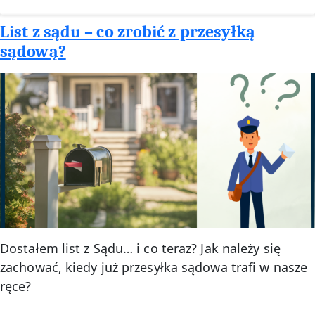
za
dziecko
List z sądu – co zrobić z przesyłką
sądową?
Dostałem list z Sądu… i co teraz? Jak należy się
zachować, kiedy już przesyłka sądowa trafi w nasze
ręce?