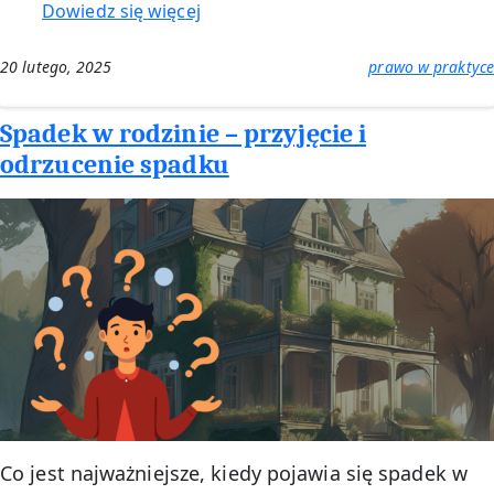
:
Dowiedz się więcej
List
z
20 lutego, 2025
prawo w praktyce
sądu
–
Spadek w rodzinie – przyjęcie i
co
odrzucenie spadku
zrobić
z
przesyłką
sądową?
Co jest najważniejsze, kiedy pojawia się spadek w