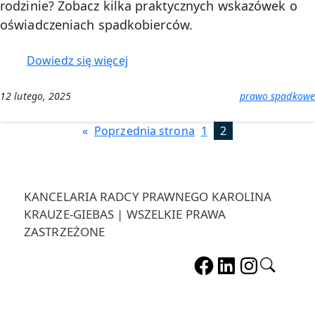
rodzinie? Zobacz kilka praktycznych wskazówek o
oświadczeniach spadkobierców.
:
Dowiedz się więcej
Spadek
w
12 lutego, 2025
prawo spadkowe
rodzinie
–
«
Poprzednia strona
1
2
przyjęcie
i
odrzucenie
spadku
KANCELARIA RADCY PRAWNEGO KAROLINA
KRAUZE-GIEBAS | WSZELKIE PRAWA
ZASTRZEŻONE
Szuka
Facebook
LinkedIn
Instagra