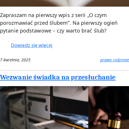
Zapraszam na pierwszy wpis z serii „O czym
porozmawiać przed ślubem”. Na pierwszy ogień
pytanie podstawowe – czy warto brać ślub?
:
Dowiedz się więcej
Czy
warto
7 kwietnia, 2025
prawo rodzinne
brać
ślub
Wezwanie świadka na przesłuchanie
–
perspektywa
prawnika