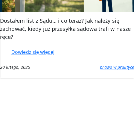
Dostałem list z Sądu… i co teraz? Jak należy się
zachować, kiedy już przesyłka sądowa trafi w nasze
ręce?
:
Dowiedz się więcej
List
z
20 lutego, 2025
prawo w praktyce
sądu
–
co
zrobić
z
przesyłką
sądową?