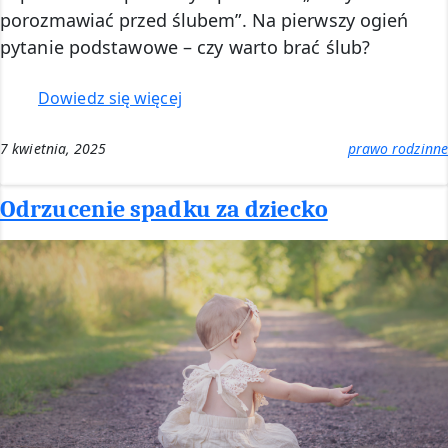
porozmawiać przed ślubem”. Na pierwszy ogień
pytanie podstawowe – czy warto brać ślub?
:
Dowiedz się więcej
Czy
warto
7 kwietnia, 2025
prawo rodzinne
brać
ślub
Odrzucenie spadku za dziecko
–
perspektywa
prawnika