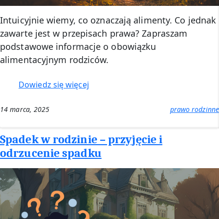
Intuicyjnie wiemy, co oznaczają alimenty. Co jednak
zawarte jest w przepisach prawa? Zapraszam
podstawowe informacje o obowiązku
alimentacyjnym rodziców.
:
Dowiedz się więcej
Alimenty
na
14 marca, 2025
prawo rodzinne
dziecko
Spadek w rodzinie – przyjęcie i
odrzucenie spadku