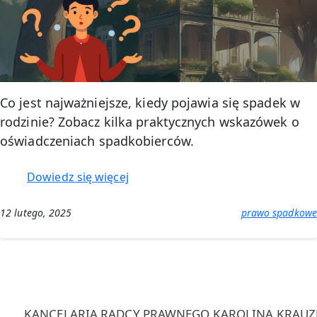
Co jest najważniejsze, kiedy pojawia się spadek w
rodzinie? Zobacz kilka praktycznych wskazówek o
oświadczeniach spadkobierców.
:
Dowiedz się więcej
Spadek
w
12 lutego, 2025
prawo spadkowe
rodzinie
–
przyjęcie
i
odrzucenie
spadku
KANCELARIA RADCY PRAWNEGO KAROLINA KRAUZE