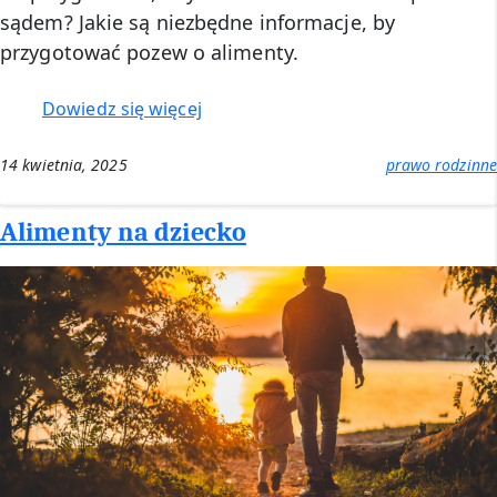
sądem? Jakie są niezbędne informacje, by
przygotować pozew o alimenty.
:
Dowiedz się więcej
Pozew
o
14 kwietnia, 2025
prawo rodzinne
alimenty
–
Alimenty na dziecko
niezbędne
informacje