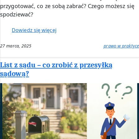
przygotować, co ze sobą zabrać? Czego możesz się
spodziewać?
:
Dowiedz się więcej
Wezwanie
świadka
27 marca, 2025
prawo w praktyce
na
przesłuchanie
List z sądu – co zrobić z przesyłką
sądową?